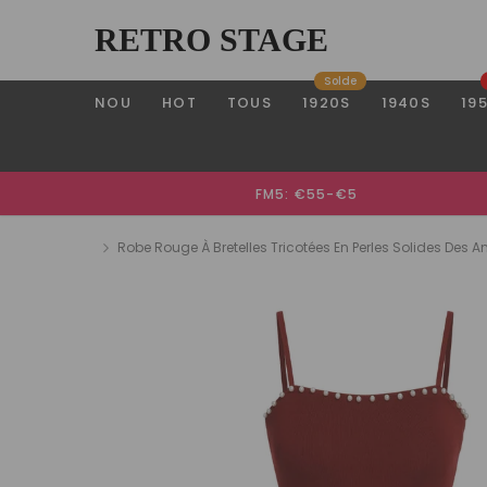
RETRO STAGE
Solde
NOU
HOT
TOUS
1920S
1940S
19
FM5: €55-€5
Robe Rouge À Bretelles Tricotées En Perles Solides Des 