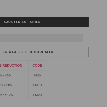
TER À LA LISTE DE SOUHAITS
E RÉDUCTION
CODE
dès €55
FM5
 dès €85
FM10
dès €125
FM20