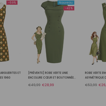
-59%
Nouveau
-42%
MARGUERITES ET
[PRÉVENTE] ROBE VERTE UNIE
ROBE VERTE E
ES 1960
ENCOLURE CŒUR ET BOUTONNÉE
ASYMÉTRIQUE D
ANNÉES 60
BOUCLE MÉTAL
€49,99
€28,99
€53,99
€26