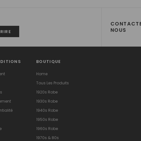
R
CONTACT
NOUS
NDITIONS
BOUTIQUE
ent
Home
Tous Les Produits
ns
1920s Robe
sement
1930s Robe
tialité
1940s Robe
1950s Robe
e
1960s Robe
1970s & 80s