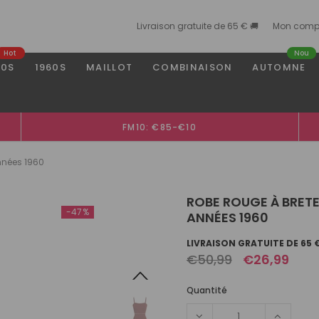
Livraison gratuite de 65 € 🚚
Mon comp
Hot
Nou
50S
1960S
MAILLOT
COMBINAISON
AUTOMNE
FM10: €85-€10
Années 1960
ROBE ROUGE À BRETE
-47%
ANNÉES 1960
LIVRAISON GRATUITE DE 65 
€50,99
€26,99
Quantité