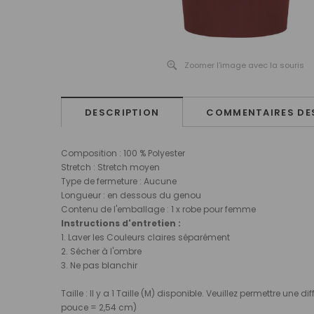
Zoomer l'image avec la souris
DESCRIPTION
COMMENTAIRES DES
Composition : 100 %
Polyester
Stretch : Stretch moyen
Type de fermeture : Aucune
Longueur : en dessous du genou
Contenu de l'emballage : 1 x robe pour femme
Instructions d'entretien :
1. Laver les Couleurs claires séparément
2. Sécher à l'ombre
3. Ne pas blanchir
Taille : Il y a 1 Taille (M) disponible. Veuillez permettre u
pouce = 2,54 cm)