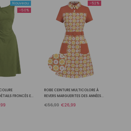
Nouveau
-52%
-50%
NCOLURE
ROBE CEINTURE MULTICOLORE À
ÉTAILS FRONCÉS ET
REVERS MARGUERITES DES ANNÉES
 ANNÉES 60
1960
,99
€56,99
€26,99