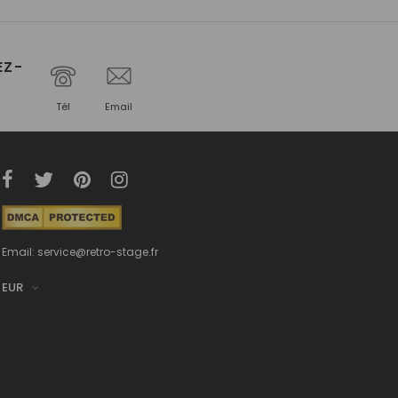
EZ-
Tél
Email
Email: service@retro-stage.fr
EUR