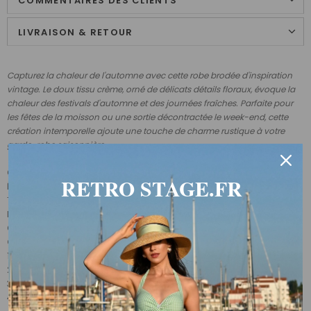
COMMENTAIRES DES CLIENTS
LIVRAISON & RETOUR
Capturez la chaleur de l'automne avec cette robe brodée d'inspiration
vintage. Le doux tissu crème, orné de délicats détails floraux, évoque la
chaleur des festivals d'automne et des journées fraîches. Parfaite pour
les fêtes de la moisson ou une sortie décontractée le week-end, cette
création intemporelle ajoute une touche de charme rustique à votre
garde-robe saisonnière.
Composition : 100 % coton
RETRO STAGE.FR
Élasticité : non extensible
Type de fermeture : boutons centraux sur le devant
Longueur : sous le genou
Contenu de l'emballage : 1 robe pour femme
Conseils d'entretien :
1. Laver les couleurs foncées séparément
2. Ne pas sécher au sèche-linge
3. Repasser à l'envers
4. Ne pas blanchir