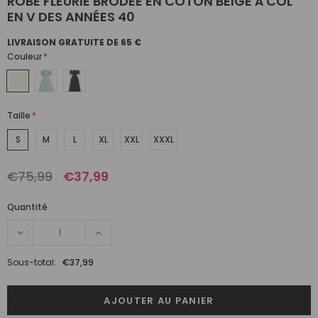
ROBE FLEURIE BRODÉE EN COTON BEIGE À COL
EN V DES ANNÉES 40
LIVRAISON GRATUITE DE 65 €
Couleur
*
Taille
*
S
M
L
XL
XXL
XXXL
€75,99
€37,99
Quantité
Sous-total:
€37,99