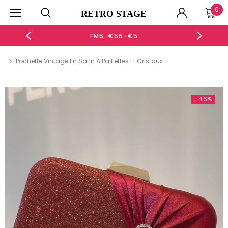
0
RETRO STAGE
FM5: €55-€5
Pochette Vintage En Satin À Paillettes Et Cristaux
-59%
-46%
-49%
-47%
ROBE ORANGE COL CLAUDINE MARGUERITE DES ANNÉES