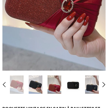
1960
€56,99
€22,99
ROBE BLEUE EN DENTELLE PATCHWORK ET STRASS ANNÉES
1920
ROBE DOS NU ROUGE À POIS DES ANNÉES 1950
€70,99
€35,99
€56,99
€29,99
de