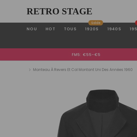
RETRO STAGE
Solde
NOU
HOT
TOUS
1920S
1940S
19
FM5: €55-€5
Manteau À Revers Et Col Montant Uni Des Années 1960