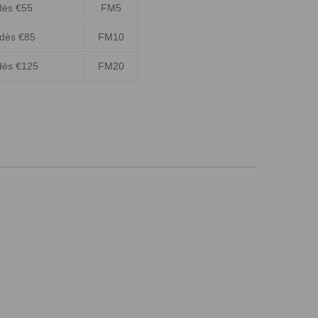
dès €55
FM5
 dès €85
FM10
dès €125
FM20