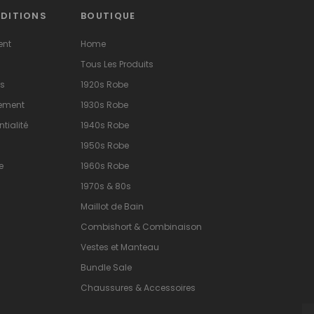
NDITIONS
BOUTIQUE
ent
Home
Tous Les Produits
ns
1920s Robe
sement
1930s Robe
tialité
1940s Robe
1950s Robe
e
1960s Robe
1970s & 80s
Maillot de Bain
Combishort & Combinaison
Vestes et Manteau
Bundle Sale
Chaussures & Accessoires