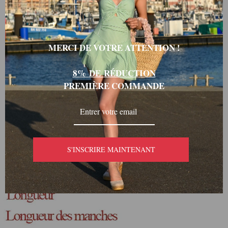
MERCI DE VOTRE ATTENTION !
8%
DE
RÉDUCTI
ON
PREMIÈRE COMMANDE
S'INSCRIRE MAINTENANT