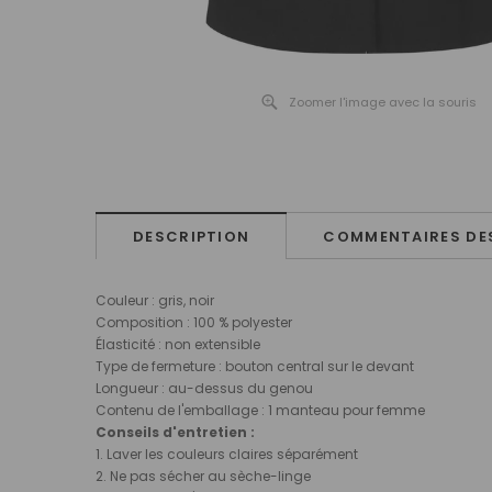
Zoomer l'image avec la souris
DESCRIPTION
COMMENTAIRES DES
Couleur : gris, noir
Composition : 100 % polyester
Élasticité : non extensible
Type de fermeture : bouton central sur le devant
Longueur : au-dessus du genou
Contenu de l'emballage : 1 manteau pour femme
Conseils d'entretien :
1. Laver les couleurs claires séparément
2. Ne pas sécher au sèche-linge