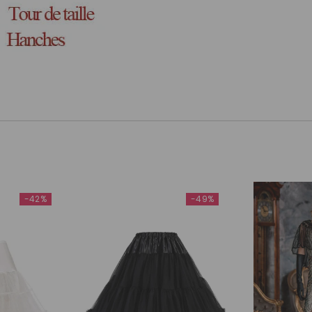
-42%
-49%