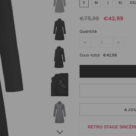
S
M
L
XL
XXL
€75,99
€42,99
Quantité
Sous-total:
€42,99
AJOU
RETRO STAGE SINCÈR