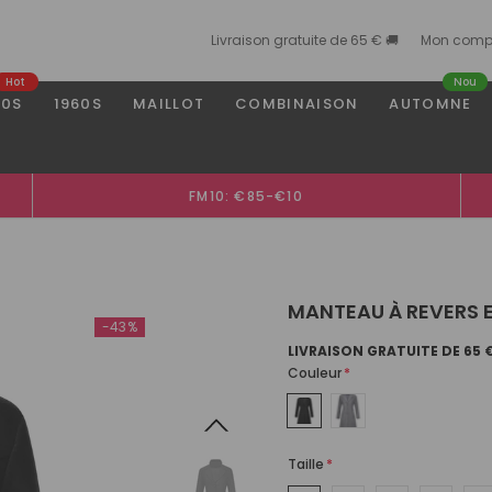
Livraison gratuite de 65 € 🚚
Mon comp
Hot
Nou
50S
1960S
MAILLOT
COMBINAISON
AUTOMNE
FM10: €85-€10
MANTEAU À REVERS E
-43%
LIVRAISON GRATUITE DE 65 
Couleur
*
Taille
*