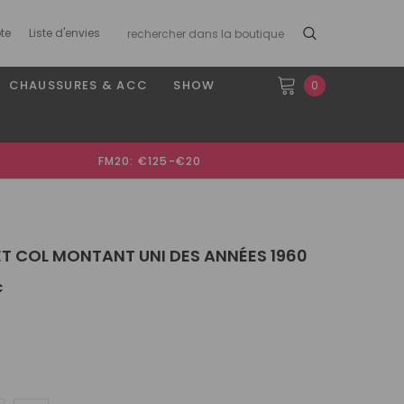
te
Liste d'envies
CHAUSSURES & ACC
SHOW
0
FM20: €125-€20
T COL MONTANT UNI DES ANNÉES 1960
€