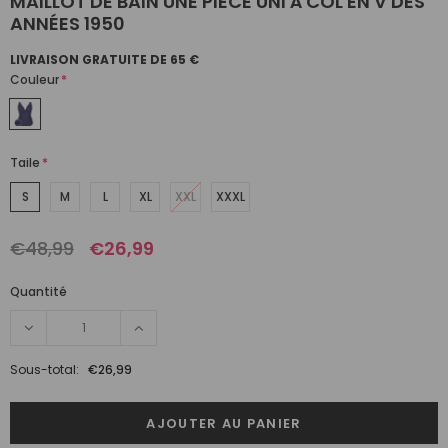
MAILLOT DE BAIN UNE PIÈCE UNI À COL EN V DES
ANNÉES 1950
LIVRAISON GRATUITE DE 65 €
Couleur
*
Taile
*
S
M
L
XL
XXL
XXXL
€48,99
€26,99
Quantité
Sous-total:
€26,99