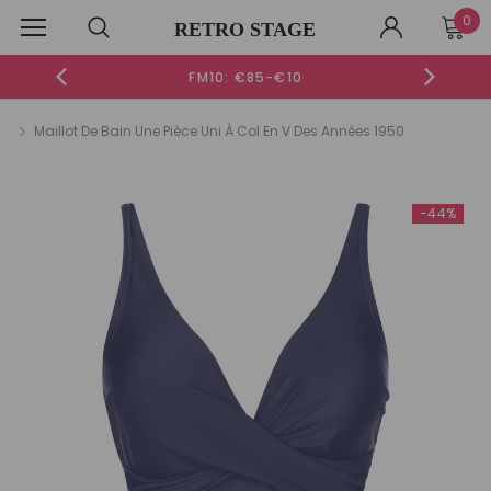
0
RETRO STAGE
FM10: €85-€10
Maillot De Bain Une Pièce Uni À Col En V Des Années 1950
Nouveau
-42%
-44%
-51%
-52%
[PRÉVENTE] ROBE VERTE UNIE ENCOLURE CŒUR ET
ROBE VERTE E