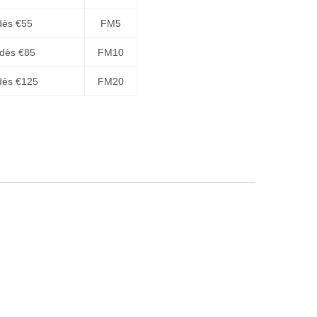
dès €55
FM5
 dès €85
FM10
dès €125
FM20