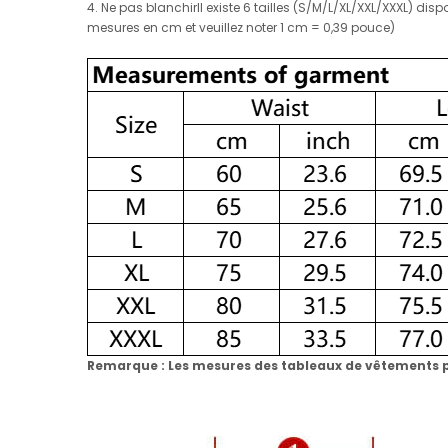
4. Ne pas blanchirIl existe 6 tailles (S/M/L/XL/XXL/XXXL) di
mesures en cm et veuillez noter 1 cm = 0,39 pouce)
Remarque : Les mesures des tableaux de vêtements pe