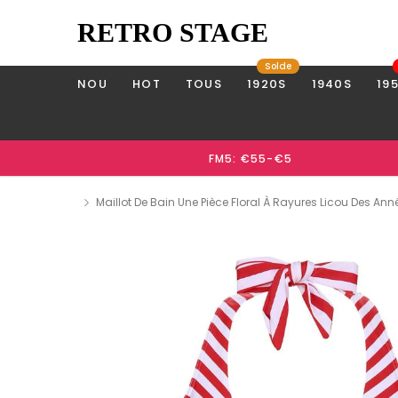
RETRO STAGE
Solde
NOU
HOT
TOUS
1920S
1940S
19
FM5: €55-€5
Maillot De Bain Une Pièce Floral À Rayures Licou Des Ann