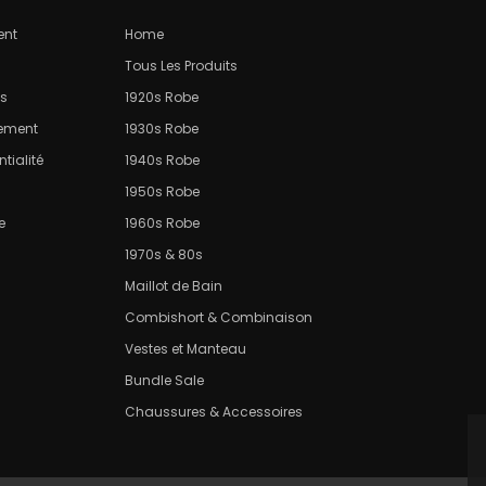
ent
Home
Tous Les Produits
ns
1920s Robe
sement
1930s Robe
tialité
1940s Robe
1950s Robe
e
1960s Robe
1970s & 80s
Maillot de Bain
Combishort & Combinaison
Vestes et Manteau
Bundle Sale
Chaussures & Accessoires