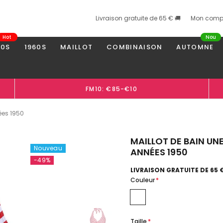
Livraison gratuite de 65 € 🚚
Mon comp
Hot
Nou
50S
1960S
MAILLOT
COMBINAISON
AUTOMNE
FM10: €85-€10
ées 1950
MAILLOT DE BAIN UNE
Nouveau
ANNÉES 1950
-49%
LIVRAISON GRATUITE DE 65 
Couleur
*
Taille
*