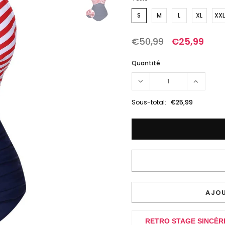
S
M
L
XL
XXL
€50,99
€25,99
Quantité
Sous-total:
€25,99
AJOU
RETRO STAGE SINCÈR