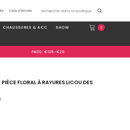
te
Liste d'envies
CHAUSSURES & ACC
SHOW
0
FM20: €125-€20
 PIÈCE FLORAL À RAYURES LICOU DES
€