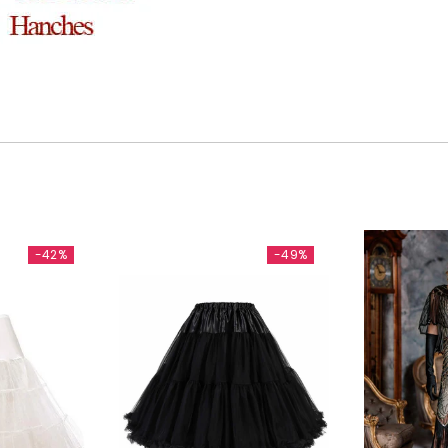
-42%
-49%