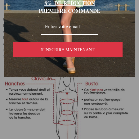
8%
DE
RÉDUCTI
ON
PREMIÈRE COMMANDE
Remarque :
La mesure du creux au sol de nos robes standard comprend
déjà 2 pouces supplémentaires (environ 5 cm) pour les talons
hauts. Habituellement, vous devez ajouter un peu de marge
entre la mesure du vêtement et celle du corps. Ceci est une
S'INSCRIRE MAINTENANT
suggestion de taille générale, veuillez choisir la taille en
fonction du tableau des tailles de chaque produit.