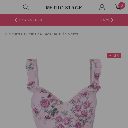
0
RETRO STAGE
FM20: €125-€20
Maillot De Bain Une Pièce Fleuri À Volants
-48%
-48%
-51%
-48%
ROBE SANS MANCHES COLORBLOCK ORANGE ET BLANCHE
[PRÉVENTE