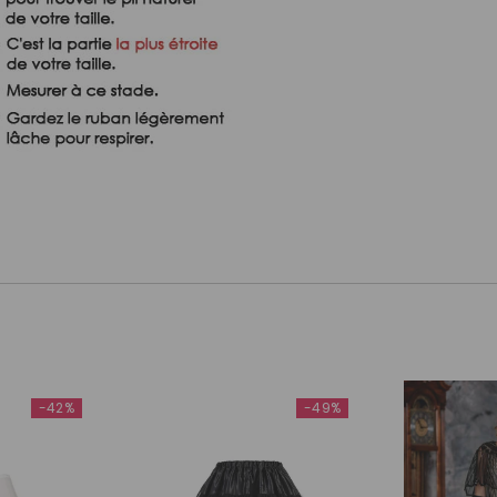
-42%
-49%