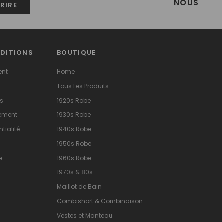
NOUS
NDITIONS
BOUTIQUE
ent
Home
Tous Les Produits
ns
1920s Robe
sement
1930s Robe
tialité
1940s Robe
1950s Robe
e
1960s Robe
1970s & 80s
Maillot de Bain
Combishort & Combinaison
Vestes et Manteau