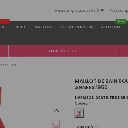
Livraison gratuite de 65 € 🚚
Mon comp
Hot
Nou
50S
1960S
MAILLOT
COMBINAISON
AUTOMNE
FM10: €85-€10
nnées 1950
MAILLOT DE BAIN RO
ANNÉES 1950
LIVRAISON GRATUITE DE 65 
Couleur
*
Taille CN/FR
*