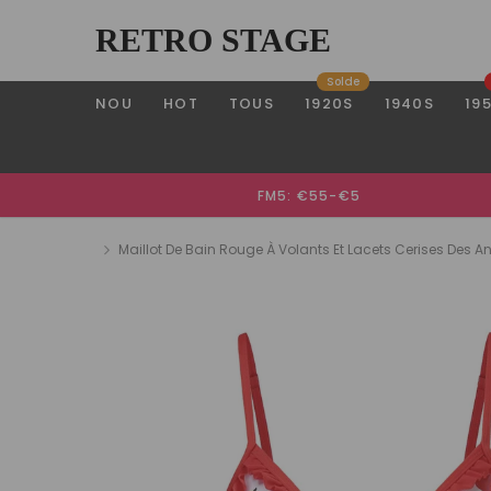
RETRO STAGE
Solde
NOU
HOT
TOUS
1920S
1940S
19
FM5: €55-€5
Maillot De Bain Rouge À Volants Et Lacets Cerises Des A