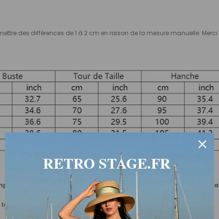
 permettre des différences de 1 à 2 cm en raison de la mesure manuelle. Me
RETRO STAGE.FR
mprend déjà 2 pouces (environ 5 cm) supplémentaires pour s'adap
 la mesure du vêtement et la mesure du corps.