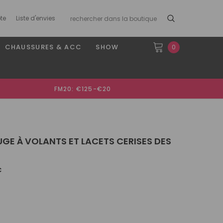
te
Liste d'envies
CHAUSSURES & ACC
SHOW
0
FM20: €125-€20
UGE À VOLANTS ET LACETS CERISES DES
€