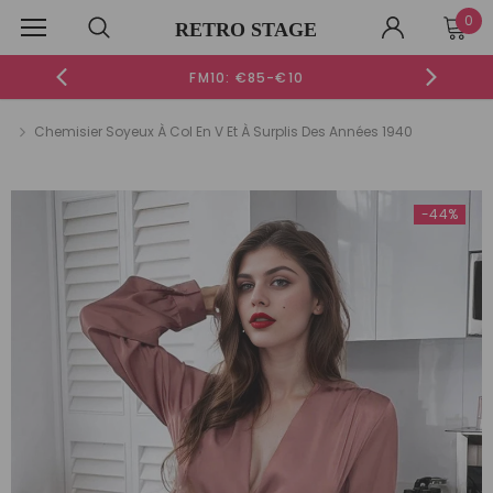
0
RETRO STAGE
FM10: €85-€10
Chemisier Soyeux À Col En V Et À Surplis Des Années 1940
Nouveau
-50%
-44%
-51%
-48%
ROBE VERTE ENCOLURE ASYMÉTRIQUE DÉTAILS FRONCÉS ET
ROBE CEINTU