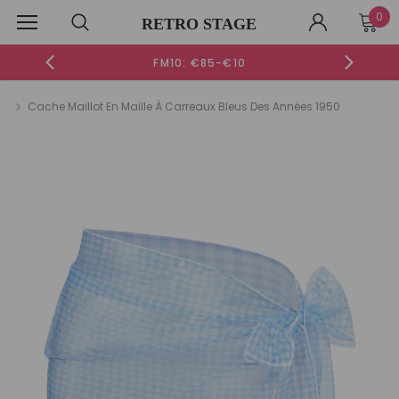
0
RETRO STAGE
FM10: €85-€10
Cache Maillot En Maille À Carreaux Bleus Des Années 1950
-52%
-51%
-52%
ROBE CEINTURE MULTICOLORE À REVERS MARGUERITES DES
ROBE SANS M