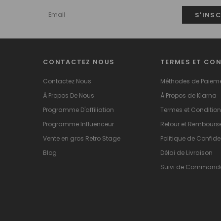
CONTACTEZ NOUS
TERMES ET CO
Contactez Nous
Méthodes de Paiem
À Propos De Nous
À Propos de Klarna
Programme D'affiliation
Termes et Conditio
Programme Influenceur
Retour et Rembour
Vente en gros Retro Stage
Politique de Confiden
Blog
Délai de Livraison
Suivi de Command