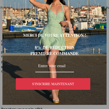
 choisir la taille en fonction du tableau des tailles de chaque produ
MERCI DE VOTRE ATTENTION !
8%
DE
RÉDUCTI
ON
PREMIÈRE COMMANDE
S'INSCRIRE MAINTENANT