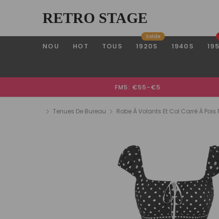
RETRO STAGE
Solde
NOU
HOT
TOUS
1920S
1940S
19
FM5: €55-€5
Tenues De Bureau
Robe À Volants Et Col Carré À Pois