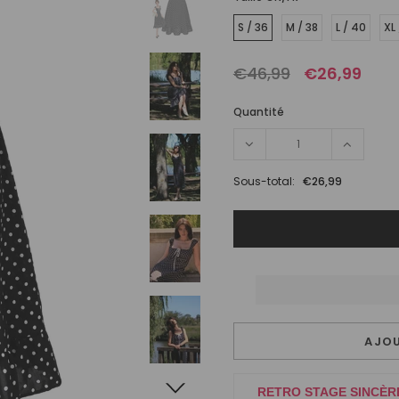
S / 36
M / 38
L / 40
XL
€46,99
€26,99
Quantité
Sous-total:
€26,99
AJOU
RETRO STAGE SINCÈR