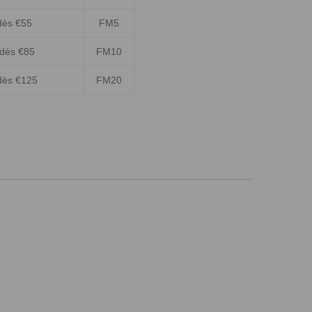
dès €55
FM5
 dès €85
FM10
dès €125
FM20