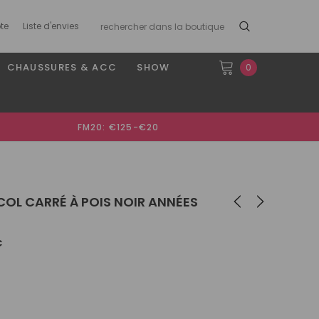
te
Liste d'envies
CHAUSSURES & ACC
SHOW
0
FM20: €125-€20
COL CARRÉ À POIS NOIR ANNÉES
€