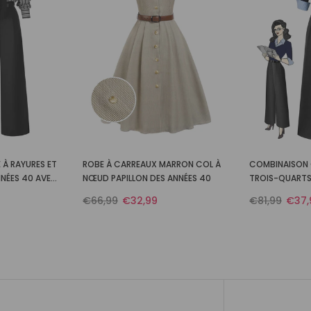
 À RAYURES ET
ROBE À CARREAUX MARRON COL À
COMBINAISON 
NNÉES 40 AVEC
NŒUD PAPILLON DES ANNÉES 40
TROIS-QUARTS 
GRIS ANNÉES 4
€66,99
€32,99
€81,99
€37,
R