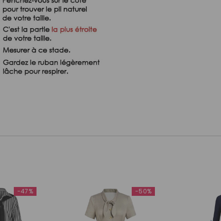
-47%
-50%