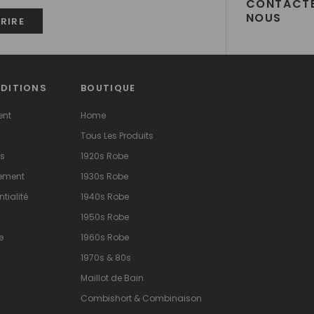
CONTACT
NOUS
NDITIONS
BOUTIQUE
ent
Home
Tous Les Produits
ns
1920s Robe
sement
1930s Robe
tialité
1940s Robe
1950s Robe
e
1960s Robe
1970s & 80s
Maillot de Bain
Combishort & Combinaison