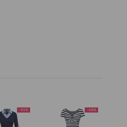
-53%
-48%