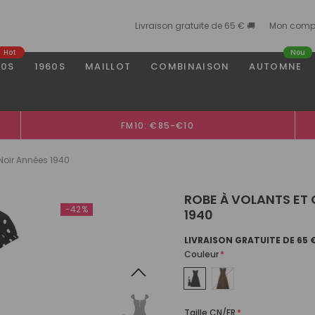
Livraison gratuite de 65 € 🚚
Mon comp
Hot
Nou
50S
1960S
MAILLOT
COMBINAISON
AUTOMNE
FM10: €85-€10
 Noir Années 1940
ROBE À VOLANTS ET 
-42%
1940
LIVRAISON GRATUITE DE 65 
Couleur
*
Taille CN/FR
*