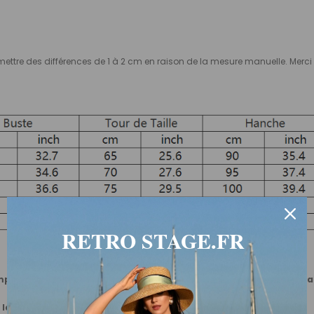
 permettre des différences de 1 à 2 cm en raison de la mesure manuelle. Me
RETRO STAGE.FR
mprend déjà 2 pouces (environ 5 cm) supplémentaires pour s'adap
 la mesure du vêtement et la mesure du corps.