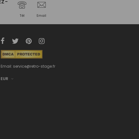
EZ-
Tél
Email
Email: service@retro-stage.fr
EUR