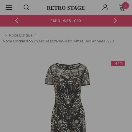
0
RETRO STAGE
FM10: €85-€10
Robe Longue
Nouveau
Robe Charleston En Maille Et Perles À Paillettes Des Années 1920
-42%
-51%
-
-44%
-52%
VERTE UNIE ENCOLURE CŒUR ET
ROBE VERTE ENCOLURE ASYMÉTRIQUE 